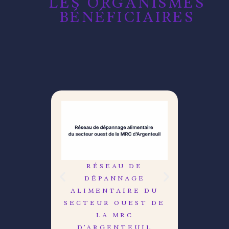
LES ORGANISMES
BÉNÉFICIAIRES
RÉSEAU DE
LE C
DÉPANNAGE
DÉB
ALIMENTAIRE DU
R
SECTEUR OUEST DE
LA MRC
D’ARGENTEUIL