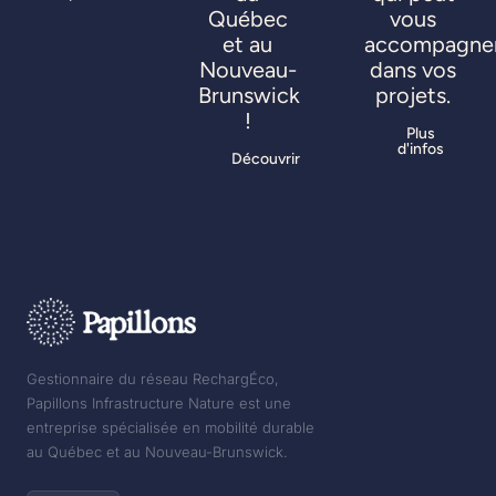
Québec
vous
et au
accompagne
Nouveau-
dans vos
Brunswick
projets.
!
Plus
d'infos
Découvrir
Gestionnaire du réseau RechargÉco,
Papillons Infrastructure Nature est une
entreprise spécialisée en mobilité durable
au Québec et au Nouveau-Brunswick.