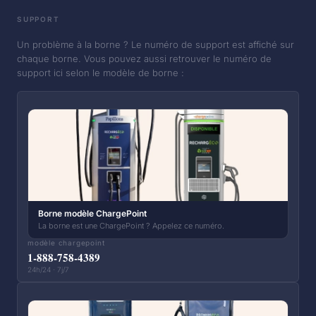
SUPPORT
Un problème à la borne ? Le numéro de support est affiché sur
chaque borne. Vous pouvez aussi retrouver le numéro de
support ici selon le modèle de borne :
Borne modèle ChargePoint
La borne est une ChargePoint ? Appelez ce numéro.
modèle chargepoint
1-888-758-4389
24h/24 · 7j/7