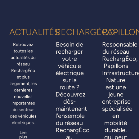
ACTUALITÉS
RECHARGÉCO
PAPILLO
Besoin de
Responsable
Retrouvez
recharger
du réseau
toutes les
actualités du
votre
RechargÉco,
réseau
véhicule
Papillons
RechargÉco
électrique
Infrastructur
et plus
sur la
Nature
largement, les
route ?
est une
dernières
Découvrez
jeune
nouvelles
dès-
entreprise
importantes
maintenant
spécialisée
du secteur
l'ensemble
en
des véhicules
du réseau
mobilité
électriques.
RechargÉco
durable,
Lire
au
qui peut
plus