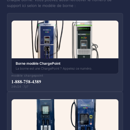
support ici selon le modèle de borne :
Borne modèle ChargePoint
La borne est une ChargePoint ? Appelez ce numéro.
modèle chargepoint
1-888-758-4389
24h/24 · 7j/7