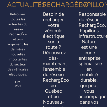
ACTUALITÉS
RECHARGÉCO
PAPILLO
Besoin de
Responsable
Retrouvez
recharger
du réseau
toutes les
actualités du
votre
RechargÉco,
réseau
véhicule
Papillons
RechargÉco
électrique
Infrastructur
et plus
sur la
Nature
largement, les
route ?
est une
dernières
Découvrez
jeune
nouvelles
dès-
entreprise
importantes
maintenant
spécialisée
du secteur
l'ensemble
en
des véhicules
du réseau
mobilité
électriques.
RechargÉco
durable,
Lire
au
qui peut
plus
Québec
vous
et au
accompagne
Nouveau-
dans vos