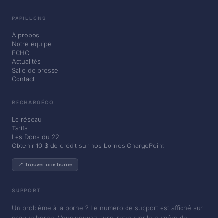
PAPILLONS
À propos
Notre équipe
ECHO
Actualités
Salle de presse
Contact
RECHARGÉCO
Le réseau
Tarifs
Les Dons du 22
Obtenir 10 $ de crédit sur nos bornes ChargePoint
📍 Trouver une borne
SUPPORT
Un problème à la borne ? Le numéro de support est affiché sur
chaque borne. Vous pouvez aussi retrouver le numéro de