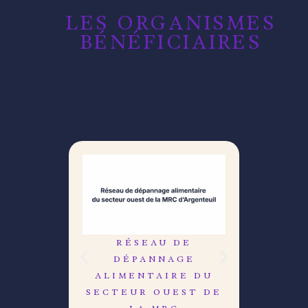
LES ORGANISMES
BÉNÉFICIAIRES
RÉSEAU DE
LE C
DÉPANNAGE
DÉB
ALIMENTAIRE DU
R
SECTEUR OUEST DE