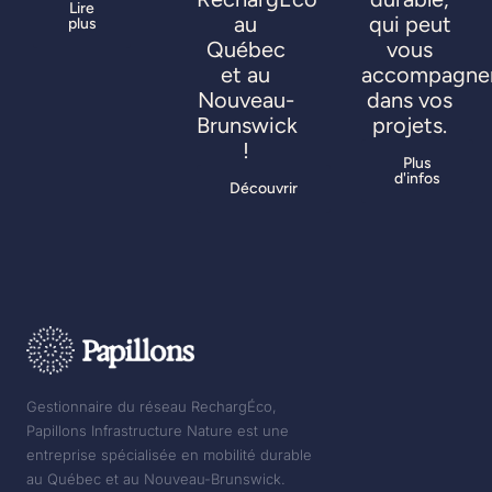
Lire
au
qui peut
plus
Québec
vous
et au
accompagne
Nouveau-
dans vos
Brunswick
projets.
!
Plus
d'infos
Découvrir
Gestionnaire du réseau RechargÉco,
Papillons Infrastructure Nature est une
entreprise spécialisée en mobilité durable
au Québec et au Nouveau-Brunswick.