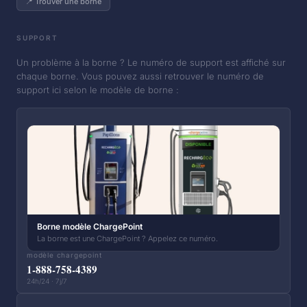
📍 Trouver une borne
SUPPORT
Un problème à la borne ? Le numéro de support est affiché sur
chaque borne. Vous pouvez aussi retrouver le numéro de
support ici selon le modèle de borne :
Borne modèle ChargePoint
La borne est une ChargePoint ? Appelez ce numéro.
modèle chargepoint
1-888-758-4389
24h/24 · 7j/7