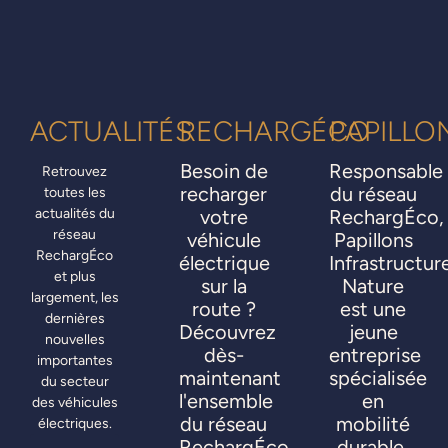
ACTUALITÉS
RECHARGÉCO
PAPILLO
Besoin de
Responsable
Retrouvez
recharger
du réseau
toutes les
actualités du
votre
RechargÉco,
réseau
véhicule
Papillons
RechargÉco
électrique
Infrastructur
et plus
sur la
Nature
largement, les
route ?
est une
dernières
Découvrez
jeune
nouvelles
dès-
entreprise
importantes
maintenant
spécialisée
du secteur
l'ensemble
en
des véhicules
du réseau
mobilité
électriques.
RechargÉco
durable,