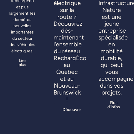
RechargÉco
électrique
Infrastructur
et plus
sur la
Nature
largement, les
route ?
est une
dernières
Découvrez
jeune
nouvelles
dès-
entreprise
importantes
maintenant
spécialisée
du secteur
l'ensemble
en
des véhicules
du réseau
mobilité
électriques.
RechargÉco
durable,
Lire
au
qui peut
plus
Québec
vous
et au
accompagne
Nouveau-
dans vos
Brunswick
projets.
!
Plus
d'infos
Découvrir