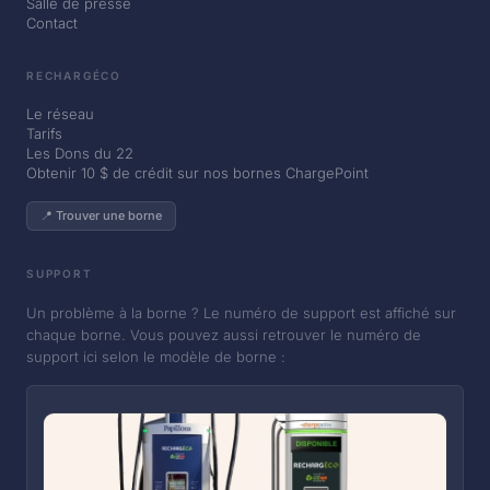
Salle de presse
Contact
RECHARGÉCO
Le réseau
Tarifs
Les Dons du 22
Obtenir 10 $ de crédit sur nos bornes ChargePoint
📍 Trouver une borne
SUPPORT
Un problème à la borne ? Le numéro de support est affiché sur
chaque borne. Vous pouvez aussi retrouver le numéro de
support ici selon le modèle de borne :