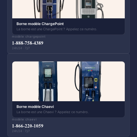
Borne modèle ChargePoint
La borne est une ChargePoint ? Appelez ce numéro.
modèle chargepoint
1-888-758-4389
24h/24 · 7j/7
Borne modèle Chaevi
La borne est une Chaevi ? Appelez ce numéro.
modèle chaevi
1-866-220-1059
24h/24 · 7j/7