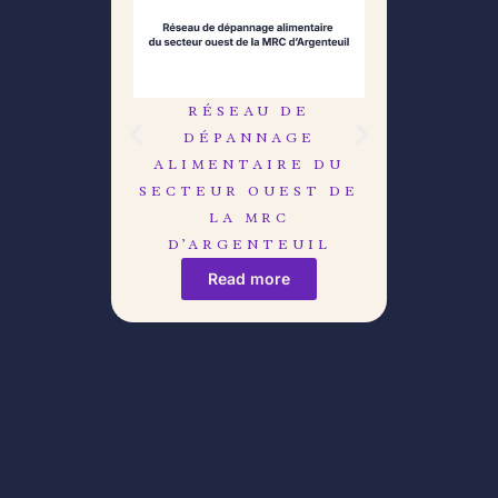
RÉSEAU DE
LE C
DÉPANNAGE
DÉB
ALIMENTAIRE DU
R
SECTEUR OUEST DE
LA MRC
D’ARGENTEUIL
Read more