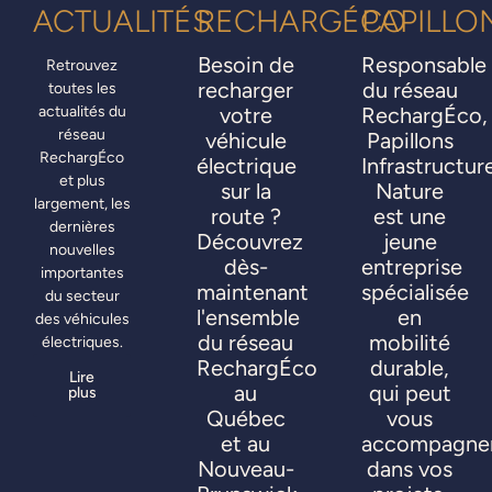
ACTUALITÉS
RECHARGÉCO
PAPILLO
Besoin de
Responsable
Retrouvez
recharger
du réseau
toutes les
actualités du
votre
RechargÉco,
réseau
véhicule
Papillons
RechargÉco
électrique
Infrastructur
et plus
sur la
Nature
largement, les
route ?
est une
dernières
Découvrez
jeune
nouvelles
dès-
entreprise
importantes
maintenant
spécialisée
du secteur
l'ensemble
en
des véhicules
du réseau
mobilité
électriques.
RechargÉco
durable,
Lire
au
qui peut
plus
Québec
vous
et au
accompagne
Nouveau-
dans vos