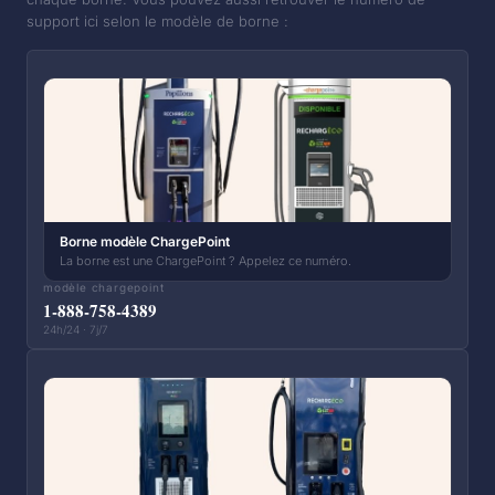
support ici selon le modèle de borne :
Borne modèle ChargePoint
La borne est une ChargePoint ? Appelez ce numéro.
modèle chargepoint
1-888-758-4389
24h/24 · 7j/7