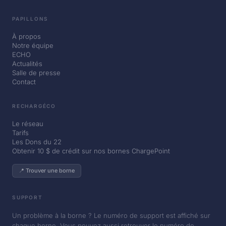
PAPILLONS
À propos
Notre équipe
ECHO
Actualités
Salle de presse
Contact
RECHARGÉCO
Le réseau
Tarifs
Les Dons du 22
Obtenir 10 $ de crédit sur nos bornes ChargePoint
📍 Trouver une borne
SUPPORT
Un problème à la borne ? Le numéro de support est affiché sur
chaque borne. Vous pouvez aussi retrouver le numéro de