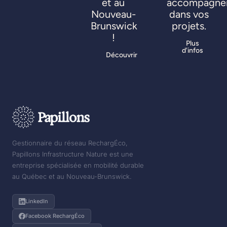
et au
accompagne
Nouveau-
dans vos
Brunswick
projets.
!
Plus
d'infos
Découvrir
Gestionnaire du réseau RechargÉco,
Papillons Infrastructure Nature est une
entreprise spécialisée en mobilité durable
au Québec et au Nouveau-Brunswick.
LinkedIn
Facebook RechargÉco