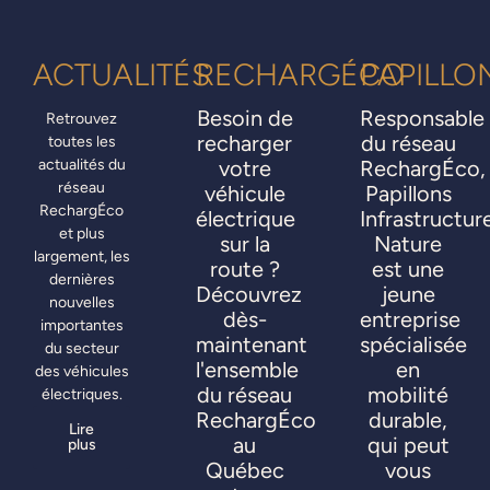
ACTUALITÉS
RECHARGÉCO
PAPILLO
Besoin de
Responsable
Retrouvez
recharger
du réseau
toutes les
actualités du
votre
RechargÉco,
réseau
véhicule
Papillons
RechargÉco
électrique
Infrastructur
et plus
sur la
Nature
largement, les
route ?
est une
dernières
Découvrez
jeune
nouvelles
dès-
entreprise
importantes
maintenant
spécialisée
du secteur
l'ensemble
en
des véhicules
du réseau
mobilité
électriques.
RechargÉco
durable,
Lire
au
qui peut
plus
Québec
vous