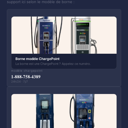
support ici selon le modèle de borne :
Borne modèle ChargePoint
La borne est une ChargePoint ? Appelez ce numéro.
modèle chargepoint
1-888-758-4389
24h/24 · 7j/7