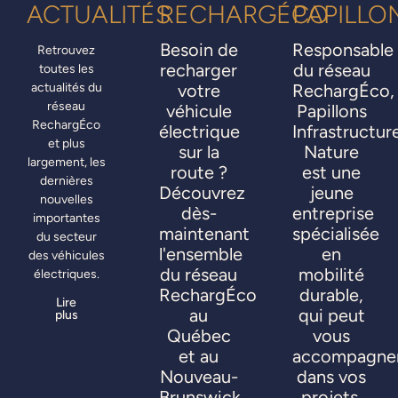
ACTUALITÉS
RECHARGÉCO
PAPILLO
Besoin de
Responsable
Retrouvez
recharger
du réseau
toutes les
actualités du
votre
RechargÉco,
réseau
véhicule
Papillons
RechargÉco
électrique
Infrastructur
et plus
sur la
Nature
largement, les
route ?
est une
dernières
Découvrez
jeune
nouvelles
dès-
entreprise
importantes
maintenant
spécialisée
du secteur
l'ensemble
en
des véhicules
du réseau
mobilité
électriques.
RechargÉco
durable,
Lire
au
qui peut
plus
Québec
vous
et au
accompagne
Nouveau-
dans vos
Brunswick
projets.