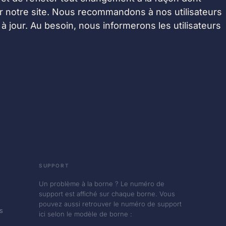
ur notre site. Nous recommandons à nos utilisateurs
à jour. Au besoin, nous informerons les utilisateurs
SUPPORT
Un problème à la borne ? Le numéro de
support est affiché sur chaque borne. Vous
pouvez aussi retrouver le numéro de support
s
ici selon le modèle de borne :