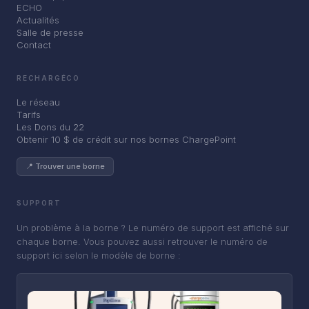
ECHO
Actualités
Salle de presse
Contact
RECHARGÉCO
Le réseau
Tarifs
Les Dons du 22
Obtenir 10 $ de crédit sur nos bornes ChargePoint
📍 Trouver une borne
SUPPORT
Un problème à la borne ? Le numéro de support est affiché sur
chaque borne. Vous pouvez aussi retrouver le numéro de
support ici selon le modèle de borne :