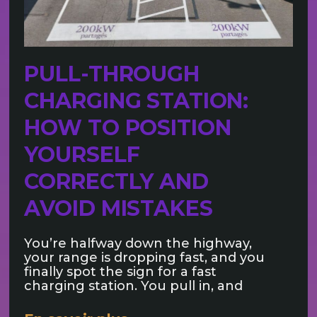
PULL-THROUGH
CHARGING STATION:
HOW TO POSITION
YOURSELF
CORRECTLY AND
AVOID MISTAKES
You’re halfway down the highway,
your range is dropping fast, and you
finally spot the sign for a fast
charging station. You pull in, and