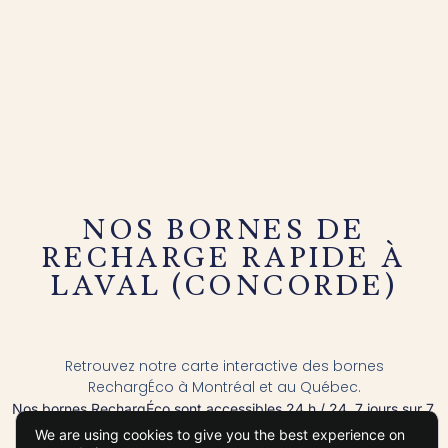
NOS BORNES DE
RECHARGE RAPIDE À
LAVAL (CONCORDE)
Retrouvez notre carte interactive des bornes
RechargÉco à Montréal et au Québec.
Nos bornes RechargÉco sont accessibles 24 h / 24, 7 jours sur 7,
situées dans des stationnements d’IGA — des lieux éclairés et
We are using cookies to give you the best experience on