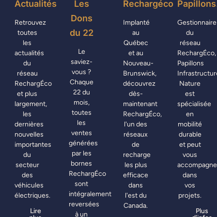
Actualités
Les
Rechargéco
Papillons
Dons
Retrouvez
Implanté
Gestionnaire
du 22
toutes
au
du
les
Québec
réseau
Le
actualités
et au
RechargÉco,
saviez-
du
Nouveau-
Papillons
vous ?
réseau
Brunswick,
Infrastructur
Chaque
RechargÉco
découvrez
Nature
22 du
et plus
dès-
est
mois,
largement,
maintenant
spécialisée
toutes
les
RechargÉco,
en
les
dernières
l'un des
mobilité
ventes
nouvelles
réseaux
durable
générées
importantes
de
et peut
par les
du
recharge
vous
bornes
secteur
les plus
accompagne
RechargÉco
des
efficace
dans
sont
véhicules
dans
vos
intégralement
électriques.
l'est du
projets.
reversées
Canada.
Lire
Plus
à un