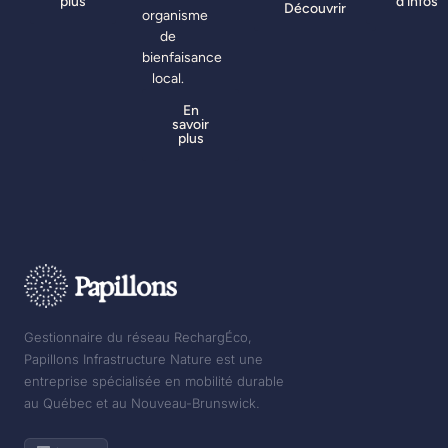
plus
d'infos
Découvrir
organisme
de
bienfaisance
local.
En
savoir
plus
Gestionnaire du réseau RechargÉco,
Papillons Infrastructure Nature est une
entreprise spécialisée en mobilité durable
au Québec et au Nouveau-Brunswick.