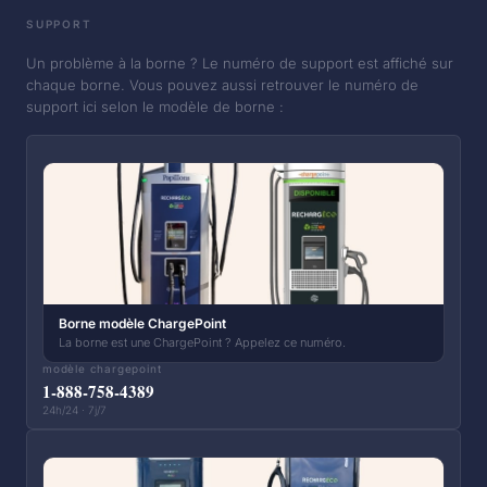
SUPPORT
Un problème à la borne ? Le numéro de support est affiché sur
chaque borne. Vous pouvez aussi retrouver le numéro de
support ici selon le modèle de borne :
Borne modèle ChargePoint
La borne est une ChargePoint ? Appelez ce numéro.
modèle chargepoint
1-888-758-4389
24h/24 · 7j/7