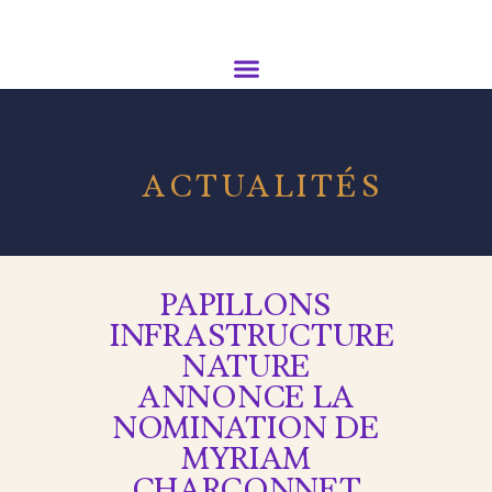
ACTUALITÉS
PAPILLONS
INFRASTRUCTURE
NATURE
ANNONCE LA
NOMINATION DE
MYRIAM
CHARCONNET